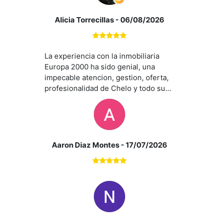
Alicia Torrecillas
- 06/08/2026
La experiencia con la inmobiliaria
Europa 2000 ha sido genial, una
impecable atencion, gestion, oferta,
profesionalidad de Chelo y todo su
equipo. En especial la atencion de
Ana hacia nosotros ha sido
impecable y nos ha asesorado en
todo momento y se a ajustado a
nuestras necesidades. Sin duda un
Aaron Diaz Montes
- 17/07/2026
acierto contar con sus servicios.
Recomendados al 100%. Gracias
equipo Europa 2000.