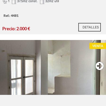
1
37.5m2 const.
32m2 util
Ref.: 4481
DETALLES
Precio: 2.000 €
VENTA