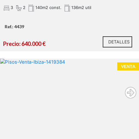
3
2
140m2 const.
136m2 util
Ref.: 4439
DETALLES
Precio: 640.000 €
VENTA
Contáctanos hoy para organizar tu visita y no dejar
escapar esta propiedad.