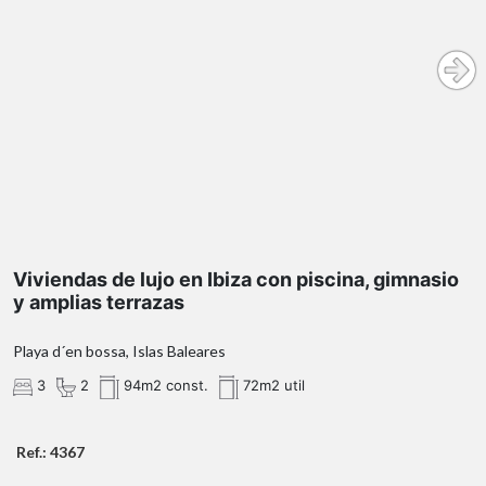
Viviendas de 2 y 3 dormitorios adaptadas a tu
estilo de vida
Viviendas de lujo en Ibiza con piscina, gimnasio
y amplias terrazas
Playa d´en bossa, Islas Baleares
3
2
94m2 const.
72m2 util
Ref.: 4367