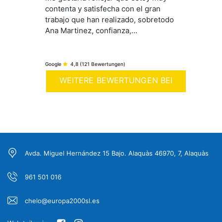
contenta y satisfecha con el gran
trabajo que han realizado, sobretodo
Ana Martinez, confianza,
asesoramiento y disponibilidad para
poder obtener una vivienda. Gran
implicación, preocupación por el
Google
4,8
(121 Bewertungen)
cliente y alta profesionalidad.
WEITERE BEWERTUNGEN BEI
Muchísimas gracias por todo.
Recomendada!!
GOOGLE
Avda. Miguel Hernández 15 Bajo. Alaquàs 46970, 7, Alaquàs
961 501 016
chelo@europa2000sl.es