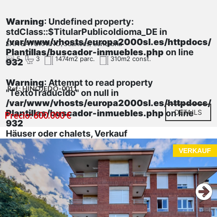
Warning
: Undefined property:
stdClass::$TitularPublicoIdioma_DE in
/var/www/vhosts/europa2000sl.es/httpdocs/
SAN SATURNINO, Suances, Cantabria
Plantillas/buscador-inmuebles.php
on line
5
3
1474m2 parc.
310m2 const.
932
Warning
: Attempt to read property
Ref.: HINOJEDO-0011
"TextoTraducido" on null in
/var/www/vhosts/europa2000sl.es/httpdocs/
Plantillas/buscador-inmuebles.php
on line
DETAILS
Precio: 600.000 €
932
Häuser oder chalets, Verkauf
VERKAUF