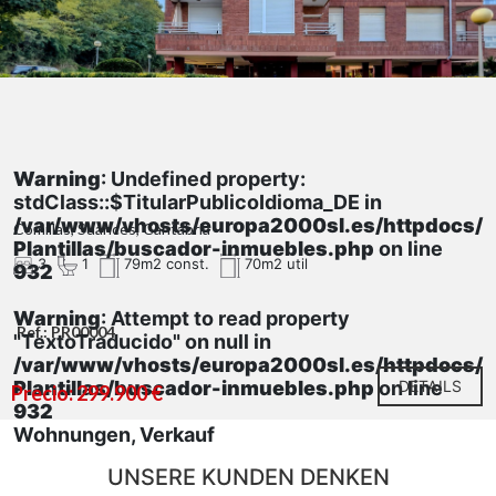
Warning
: Undefined property:
stdClass::$TitularPublicoIdioma_DE in
/var/www/vhosts/europa2000sl.es/httpdocs/
Comillas, Suances, Cantabria
Plantillas/buscador-inmuebles.php
on line
3
1
79m2 const.
70m2 util
932
Warning
: Attempt to read property
Ref.: PR00004
"TextoTraducido" on null in
/var/www/vhosts/europa2000sl.es/httpdocs/
Plantillas/buscador-inmuebles.php
on line
DETAILS
Precio: 299.900 €
932
Wohnungen, Verkauf
UNSERE KUNDEN DENKEN