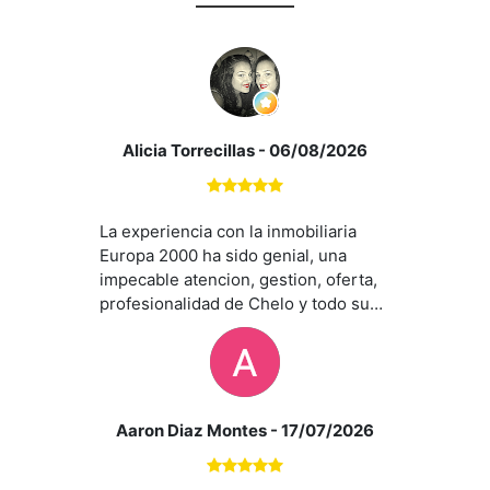
Alicia Torrecillas
- 06/08/2026
La experiencia con la inmobiliaria
Europa 2000 ha sido genial, una
impecable atencion, gestion, oferta,
profesionalidad de Chelo y todo su
equipo. En especial la atencion de
Ana hacia nosotros ha sido
impecable y nos ha asesorado en
todo momento y se a ajustado a
nuestras necesidades. Sin duda un
Aaron Diaz Montes
- 17/07/2026
acierto contar con sus servicios.
Recomendados al 100%. Gracias