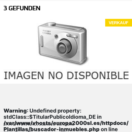
3 GEFUNDEN
VERKAUF
Warning
: Undefined property:
stdClass::$TitularPublicoIdioma_DE in
/var/www/vhosts/europa2000sl.es/httpdocs/
SAN SATURNINO, Suances, Cantabria
Plantillas/buscador-inmuebles.php
on line