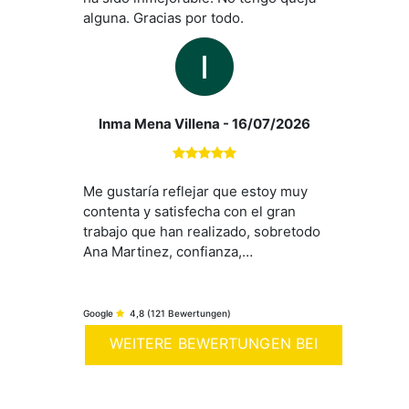
alguna. Gracias por todo.
Inma Mena Villena
- 16/07/2026
Me gustaría reflejar que estoy muy
contenta y satisfecha con el gran
trabajo que han realizado, sobretodo
Ana Martinez, confianza,
asesoramiento y disponibilidad para
poder obtener una vivienda. Gran
implicación, preocupación por el
Google
4,8
(121 Bewertungen)
cliente y alta profesionalidad.
WEITERE BEWERTUNGEN BEI
Muchísimas gracias por todo.
Recomendada!!
GOOGLE