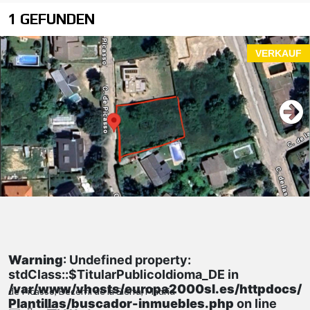
1 GEFUNDEN
VERKAUF
Warning
: Undefined property:
stdClass::$TitularPublicoIdioma_DE in
/var/www/vhosts/europa2000sl.es/httpdocs/
de Picasso, Becerril de la Sierra, Madrid
Plantillas/buscador-inmuebles.php
on line