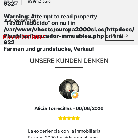
939m2 parc.
932
Warning
: Attempt to read property
Ref.: 9635001581
"TextoTraducido" on null in
/var/www/vhosts/europa2000sl.es/httpdocs/
Plantillas/buscador-inmuebles.php
on line
DETAILS
Precio: 220.000 €
932
Farmen und grundstücke, Verkauf
UNSERE KUNDEN DENKEN
Alicia Torrecillas
- 06/08/2026
La experiencia con la inmobiliaria
Europa 2000 ha sido genial, una