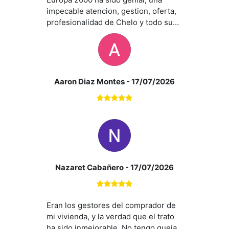
impecable atencion, gestion, oferta,
profesionalidad de Chelo y todo su
equipo. En especial la atencion de
Ana hacia nosotros ha sido
impecable y nos ha asesorado en
todo momento y se a ajustado a
nuestras necesidades. Sin duda un
Aaron Diaz Montes
- 17/07/2026
acierto contar con sus servicios.
Recomendados al 100%. Gracias
equipo Europa 2000.
Nazaret Cabañero
- 17/07/2026
Eran los gestores del comprador de
mi vivienda, y la verdad que el trato
ha sido inmejorable. No tengo queja