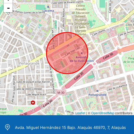
-
Leaflet
| ©
OpenStreetMap
contributors
Avda. Miguel Hernández 15 Bajo. Alaquàs 46970, 7, Alaquàs