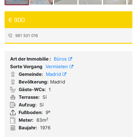
€ 900
961 501 016
Referenz:
3248-24947
Art der Immobilie :
Büros
Sorte Vorgang
Vermieten
Gemeinde:
Madrid
Bevölkerung:
Madrid
Gäste-WCs:
1
Terrasse:
Sí
Aufzug:
Sí
Fußboden:
9º
2
Meter:
83m
Baujahr:
1976