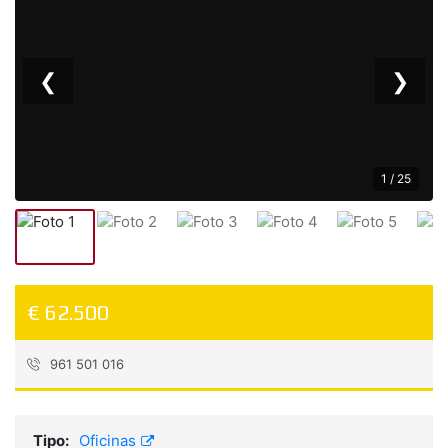
❮
❯
1 / 25
€ 62.500
961 501 016
Referencia:
0105-08318
Tipo:
Oficinas