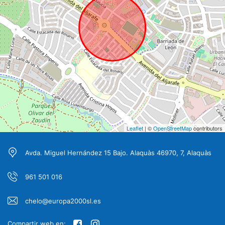
Leaflet
| ©
OpenStreetMap
contributors
Avda. Miguel Hernández 15 Bajo. Alaquàs 46970, 7, Alaquàs
961 501 016
chelo@europa2000sl.es
Compartir web en: