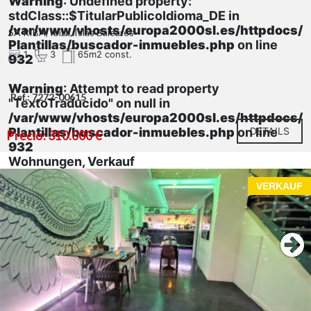
Warning
: Undefined property:
stdClass::$TitularPublicoIdioma_DE in
/var/www/vhosts/europa2000sl.es/httpdocs/
SA RIBA, Ibiza, Islas Baleares
Plantillas/buscador-inmuebles.php
on line
1
3
65m2 const.
932
Warning
: Attempt to read property
Ref.: 7272-00615
"TextoTraducido" on null in
/var/www/vhosts/europa2000sl.es/httpdocs/
Plantillas/buscador-inmuebles.php
on line
DETAILS
Precio: 310.000 €
932
Wohnungen, Verkauf
VERKAUF