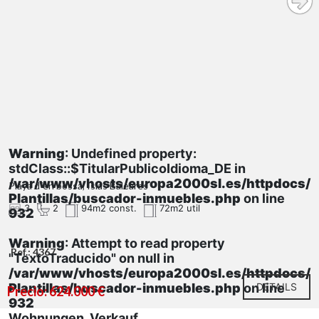
Kontaktieren Sie uns noch heute, um einen
Besichtigungstermin zu vereinbaren und sich diese
Immobilie nicht entgehen zu lassen.
Warning
: Undefined property:
stdClass::$TitularPublicoIdioma_DE in
/var/www/vhosts/europa2000sl.es/httpdocs/
Playa d´en bossa, Islas Baleares
Plantillas/buscador-inmuebles.php
on line
3
2
94m2 const.
72m2 util
932
Warning
: Attempt to read property
Ref.: 4367
"TextoTraducido" on null in
/var/www/vhosts/europa2000sl.es/httpdocs/
Plantillas/buscador-inmuebles.php
on line
DETAILS
Precio: 624.000 €
932
Wohnungen, Verkauf