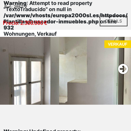
Warning
: Attempt to read property
Ref.: 2987-V
"TextoTraducido" on null in
/var/www/vhosts/europa2000sl.es/httpdocs/
Plantillas/buscador-inmuebles.php
on line
DETAILS
Precio: 2.300.000 €
932
Wohnungen, Verkauf
VERKAUF