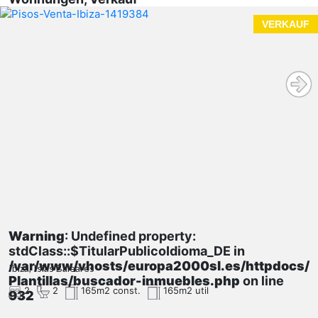
VERKAUF
Warning
: Undefined property:
stdClass::$TitularPublicoIdioma_DE in
/var/www/vhosts/europa2000sl.es/httpdocs/
Ibiza, Islas Baleares
Plantillas/buscador-inmuebles.php
on line
2
2
165m2 const.
165m2 util
932