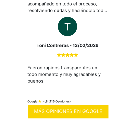
acompañado en todo el proceso,
resolviendo dudas y haciéndolo todo
muchísimo más fácil. Da gusto
encontrar a profesionales así.
Mención especial para Ana y Chelo,
que han sido simplemente
maravillosas: cercanas, atentas y
Toni Contreras
- 13/02/2026
súper implicadas en cada paso. Sin
duda, las recomendaríamos una y mil
veces
Fueron rápidos transparentes en
todo momento y muy agradables y
buenos.
Google
4,8
(116 Opiniones)
MÁS OPINIONES EN GOOGLE