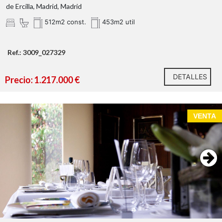
de Ercilla, Madrid, Madrid
512m2 const.
453m2 util
Ref.: 3009_027329
DETALLES
Precio: 1.217.000 €
VENTA