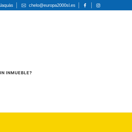
Alaquàs
chelo@europa2000sl.es
UN INMUEBLE?