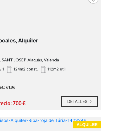
ocales, Alquiler
 SANT JOSEP, Alaquàs, Valencia
1
124m2 const.
112m2 util
ef.: 6186
DETALLES
ecio: 700 €
ALQUILER