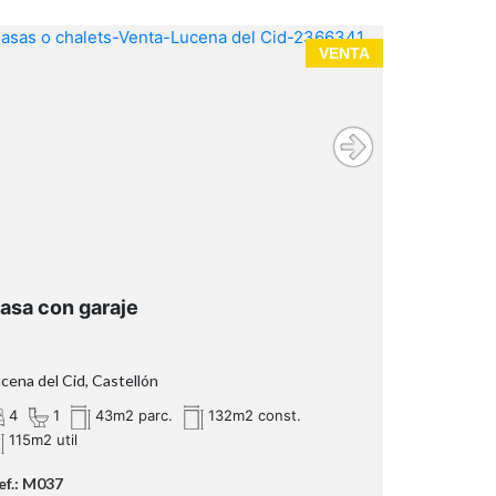
VENTA
asa con garaje
cena del Cid, Castellón
4
1
43m2 parc.
132m2 const.
115m2 util
ef.: M037