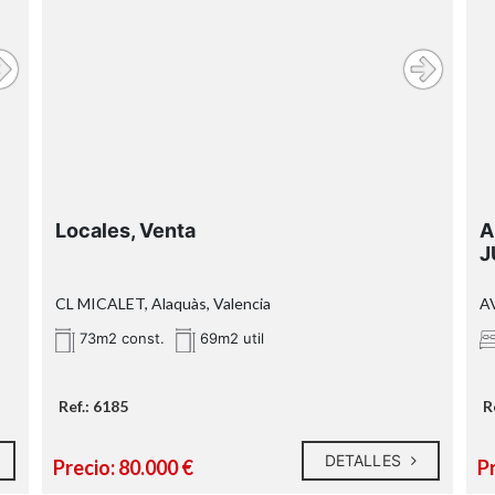
Locales, Venta
A
J
CL MICALET, Alaquàs, Valencia
AV
73m2 const.
69m2 util
Ref.: 6185
R
DETALLES
Precio: 80.000 €
Pr