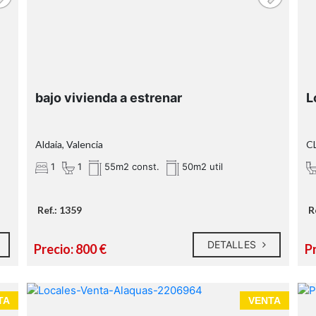
bajo vivienda a estrenar
L
Aldaia, Valencia
CL
1
1
55m2 const.
50m2 util
Ref.: 1359
R
DETALLES
Precio: 800 €
Pr
TA
VENTA