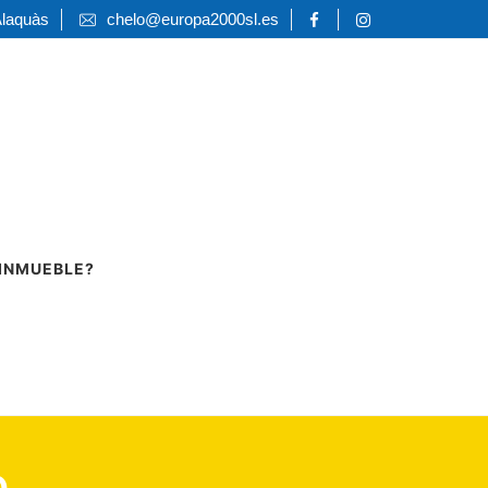
Alaquàs
chelo@europa2000sl.es
 INMUEBLE?