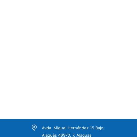
Avda. Miguel Hernández 15 Bajo.
Alaquàs 46970, 7, Alaquàs