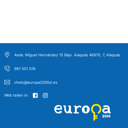
Avda. Miguel Hernández 15 Bajo. Alaquàs 46970, 7, Alaquàs
961 501 016
chelo@europa2000sl.es
Web teilen in: