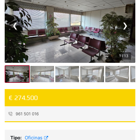
❮
❯
1 / 13
€ 274.500
961 501 016
Referencia:
PR01454
Tipo:
Oficinas