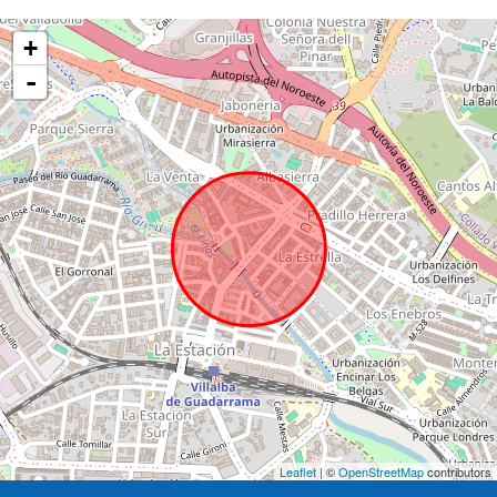
+
-
Leaflet
| ©
OpenStreetMap
contributors