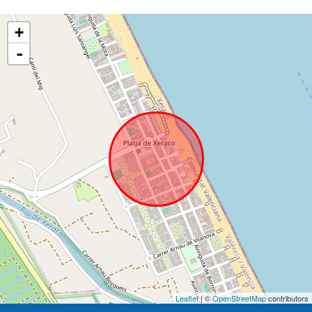
+
-
Leaflet
| ©
OpenStreetMap
contributors