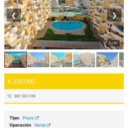
❮
❯
1 / 61
€ 230.000
961 501 016
Referencia:
Arena173
Tipo:
Pisos
Operación
Venta