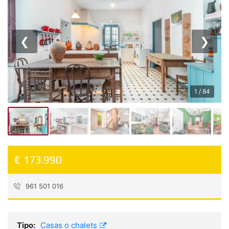
❮
❯
1 / 84
€ 173.990
961 501 016
Referencia:
3555_05310
Tipo:
Casas o chalets