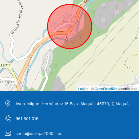
Leaflet
| ©
OpenStreetMap
contributors
Avda. Miguel Hernández 15 Bajo. Alaquàs 46970, 7, Alaquàs
961 501 016
chelo@europa2000sl.es