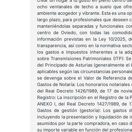
crear un hogar a tu gusto en pleno centro de
ocho ventanales de techo a suelo que ofrec
ambiente acogedor y vibrante. Esta es una op
largo plazo, para profesionales que deseen 
manteniéndolas separadas y funcionales co
centro de Oviedo, con todas las comodida
información previstas en la Ley 10/2025, d
transparencia, así como en la normativa secto
los gastos e impuestos inherentes a la adq
sobre Transmisiones Patrimoniales (ITP): Se
del Principado de Asturias (generalmente el 
aplicables según las circunstancias personale
se devenga sobre el Valor de Referencia de 
Gastos de Notaría: Los honorarios notariales 
del Real Decreto 1426/1989, de 17 de novie
Registro: La inscripción en el Registro de la 
ANEXO I, del Real Decreto 1427/1989, de 17
Gastos de gestión (gestoría): Los gastos d
incluyendo la presentación y liquidación de i
asumidos por la parte compradora, en caso d
su importe variable en función del profesiona