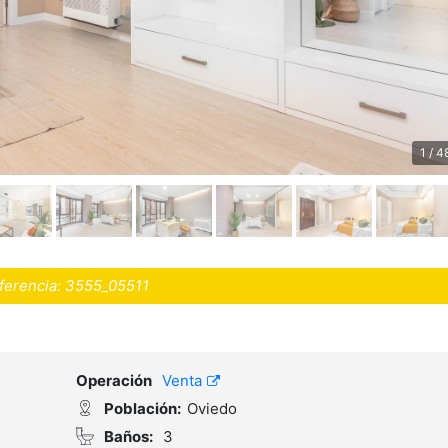
1 / 4
ferencia:
3555_05511
Operación
Venta
Población:
Oviedo
Baños:
3