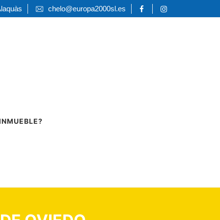
Alaquàs
chelo@europa2000sl.es
 INMUEBLE?