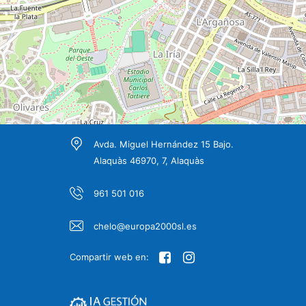
Avda. Miguel Hernández 15 Bajo.
Alaquàs 46970, 7, Alaquàs
961 501 016
chelo@europa2000sl.es
Compartir web en: