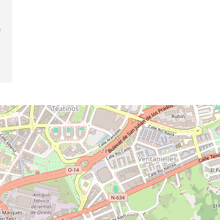
l
,
a
e
: