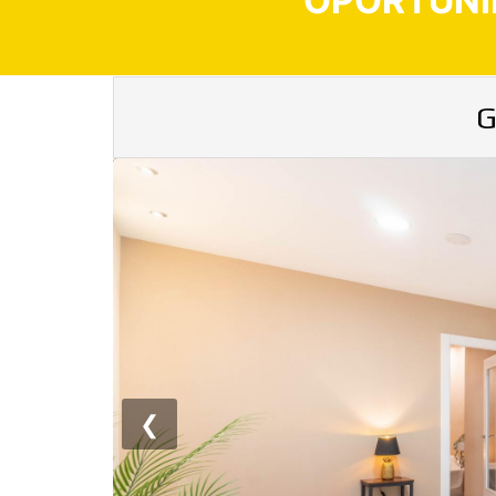
OPORTUNI
G
❮