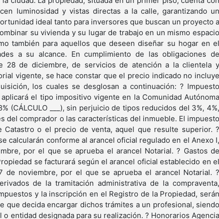
 la ciudad. La propiedad, situada en un primer piso, cuenta co
en luminosidad y vistas directas a la calle, garantizando u
ortunidad ideal tanto para inversores que buscan un proyecto 
combinar su vivienda y su lugar de trabajo en un mismo espaci
mo también para aquellos que deseen diseñar su hogar en e
des a su alcance. En cumplimiento de las obligaciones d
e 28 de diciembre, de servicios de atención a la clientela 
rial vigente, se hace constar que el precio indicado no incluy
uisición, los cuales se desglosan a continuación: ? Impuest
 aplicará el tipo impositivo vigente en la Comunidad Autónom
8% (CÁLCULO ___), sin perjuicio de tipos reducidos del 3%, 4%
s del comprador o las características del inmueble. El impuest
Catastro o el precio de venta, aquel que resulte superior. 
se calcularán conforme al arancel oficial regulado en el Anexo I
mbre, por el que se aprueba el arancel Notarial. ? Gastos d
Propiedad se facturará según el arancel oficial establecido en e
 de noviembre, por el que se aprueba el arancel Notarial. 
erivados de la tramitación administrativa de la compraventa
mpuestos y la inscripción en el Registro de la Propiedad, será
e que decida encargar dichos trámites a un profesional, siend
l o entidad designada para su realización. ? Honorarios Agenci