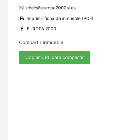
n
n
chelo@europa2000sl.es
a
Imprimir ficha de inmueble (PDF)
o
l
EUROPA 2000
e
y
Compartir inmueble:
e
o
Copiar URL para compartir
a
,
o
?
,
e
l
?
,
n
o
a