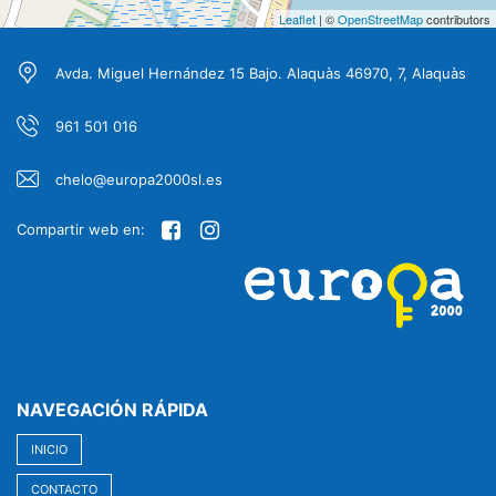
Leaflet
| ©
OpenStreetMap
contributors
Avda. Miguel Hernández 15 Bajo. Alaquàs 46970, 7, Alaquàs
961 501 016
chelo@europa2000sl.es
Compartir web en:
NAVEGACIÓN RÁPIDA
INICIO
CONTACTO