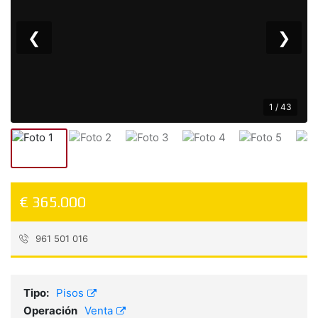
❮
❯
1 / 43
€ 365.000
961 501 016
Referencia:
12-45-02535
Tipo:
Pisos
Operación
Venta