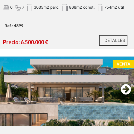
6
7
3035m2 parc.
868m2 const.
754m2 util
Ref.: 4899
DETALLES
Precio: 6.500.000 €
VENTA