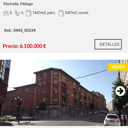
Marbella, Málaga
5
5
1441m2 parc.
647m2 const.
Ref.: 3443_03234
DETALLES
Precio: 6.100.000 €
Situada inmediatamente al norte de la celebrada
VENTA