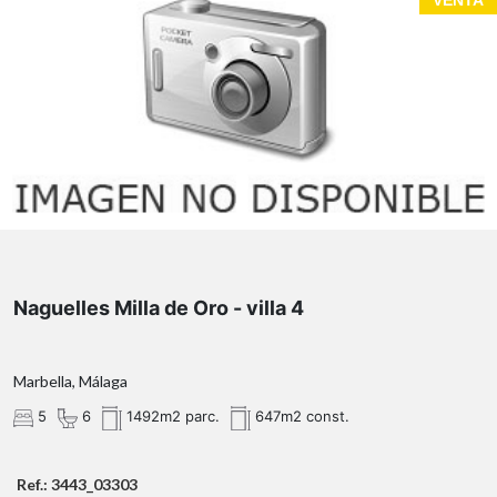
VENTA
Naguelles Milla de Oro - villa 4
Marbella, Málaga
5
6
1492m2 parc.
647m2 const.
Ref.: 3443_03303