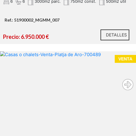
6
6
3000m2 parc.
750m2 const.
500m2 util
Ref.: 51900002_MGMM_007
DETALLES
Precio: 6.950.000 €
VENTA
PDAV01 - Platja d’Aro: Parcela Exclusiva en la Playa