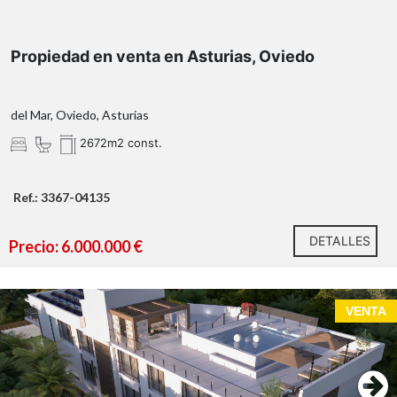
Milla de Oro
,
Las Lomas del Marbella Club
es una de las
zonas residenciales de lujo clásico de Marbella.
Cubriendo una extensa zona de 35 hectáreas, tiene
Propiedad en venta en Asturias, Oviedo
una leve inclinación que va desde la cercana playa
hasta la montaña de La Concha a pocos kilómetros de
distancia.
del Mar, Oviedo, Asturias
2672m2 const.
Ref.: 3367-04135
DETALLES
Precio: 6.000.000 €
VENTA