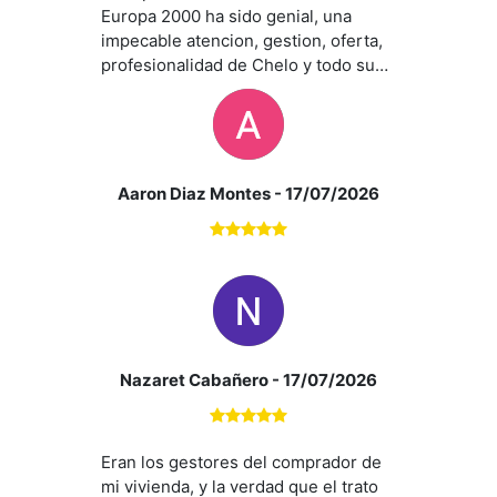
Europa 2000 ha sido genial, una
impecable atencion, gestion, oferta,
profesionalidad de Chelo y todo su
equipo. En especial la atencion de
Ana hacia nosotros ha sido
impecable y nos ha asesorado en
todo momento y se a ajustado a
nuestras necesidades. Sin duda un
Aaron Diaz Montes
- 17/07/2026
acierto contar con sus servicios.
Recomendados al 100%. Gracias
equipo Europa 2000.
Nazaret Cabañero
- 17/07/2026
Eran los gestores del comprador de
mi vivienda, y la verdad que el trato