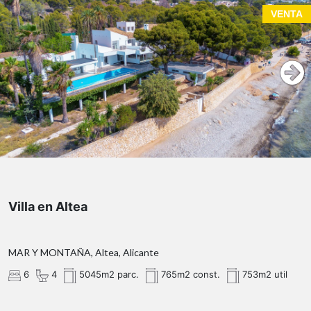
VENTA
Villa en Altea
MAR Y MONTAÑA, Altea, Alicante
6
4
5045m2 parc.
765m2 const.
753m2 util