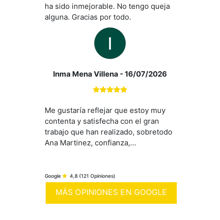
ha sido inmejorable. No tengo queja
alguna. Gracias por todo.
Inma Mena Villena
- 16/07/2026
Me gustaría reflejar que estoy muy
contenta y satisfecha con el gran
trabajo que han realizado, sobretodo
Ana Martinez, confianza,
asesoramiento y disponibilidad para
poder obtener una vivienda. Gran
implicación, preocupación por el
Google
4,8
(121 Opiniones)
cliente y alta profesionalidad.
MÁS OPINIONES EN GOOGLE
Muchísimas gracias por todo.
Recomendada!!