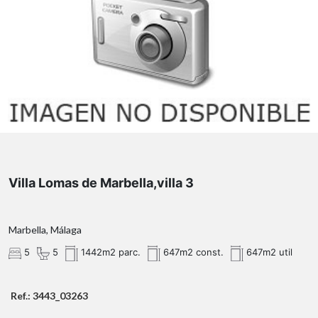
🌐
Villa Lomas de Marbella,villa 3
www.remaxcostabrava.es
Marbella, Málaga
Haz realidad tu proyecto frente al mar.
5
5
1442m2 parc.
647m2 const.
647m2 util
Ref.: 3443_03263