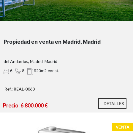
-Vistas panorámicas al Mediterráneo
-Ubicación privilegiada en una de las zonas más
demandadas de la Costa Brava
-Gran proyección de inversión
No dejes pasar esta joya inmobiliaria con posibilidades
Propiedad en venta en Madrid, Madrid
infinitas.
Contacta con
RE/MAX Brava
para más información.
del Andarríos, Madrid, Madrid
6
8
920m2 const.
Ref.: REAL-0063
DETALLES
Precio: 6.800.000 €
VENTA