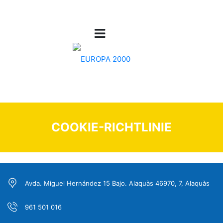
COOKIE-RICHTLINIE
Avda. Miguel Hernández 15 Bajo. Alaquàs 46970, 7, Alaquàs
961 501 016