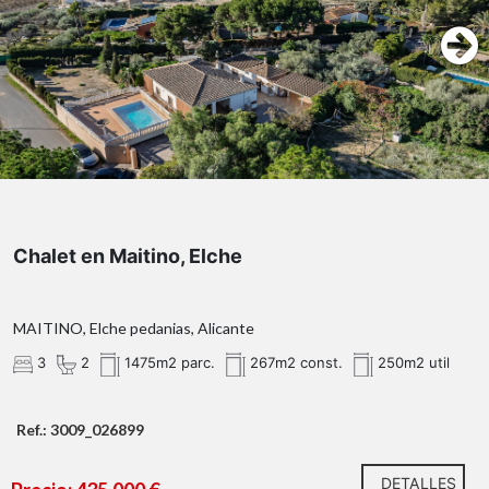
Chalet en Maitino, Elche
MAITINO, Elche pedanias, Alicante
3
2
1475m2 parc.
267m2 const.
250m2 util
Ref.: 3009_026899
DETALLES