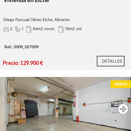
Vivienda en Elche
Diego Pascual Oliver, Elche, Alicante
2
1
84m2 const.
76m2 util
Ref.: 3009_027009
DETALLES
Precio: 129.900 €
VENTA