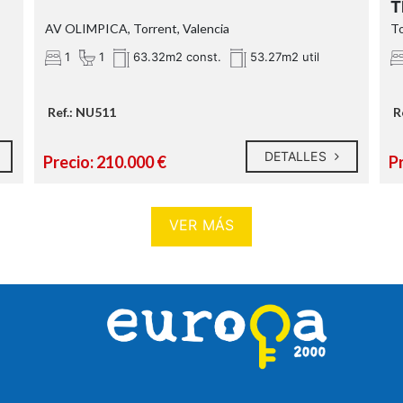
T
AV OLIMPICA, Torrent, Valencia
To
1
1
63.32m2 const.
53.27m2 util
Ref.: NU511
R
DETALLES
Precio: 210.000 €
P
VER MÁS