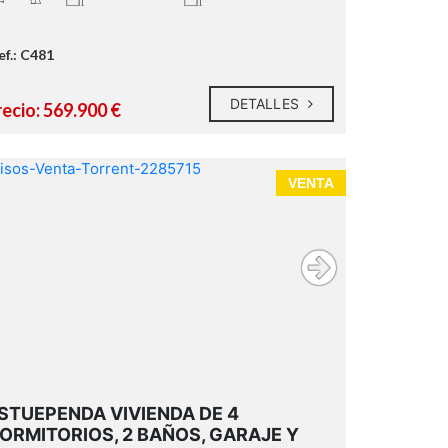
ef.: C481
DETALLES
recio: 569.900 €
VENTA
STUEPENDA VIVIENDA DE 4
4 dormitorios.
ORMITORIOS, 2 BAÑOS, GARAJE Y
2 baños reformados con ducha y uno