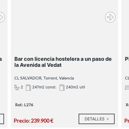
s
Bar con licencia hostelera a un paso de
P
la Avenida al Vedat
CL SALVADOR, Torrent, Valencia
C
2
247m2 const.
240m2 util
Ref.: L276
R
DETALLES
Precio: 239.900 €
P