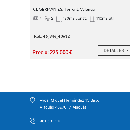
CL GERMANIES, Torrent, Valencia
4
2
130m2 const.
110m2 util
Ref.: 46_346_40612
DETALLES
Precio: 275.000 €
Avda. Miguel Hernández 15 Bajo.
Alaquàs 46970, 7, Alaquàs
961 501 016