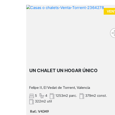
VEN
UN CHALET UN HOGAR ÚNICO
Felipe II, El Vedat de Torrent, Valencia
5
4
1253m2 parc.
379m2 const.
322m2 util
Ref.: V4349