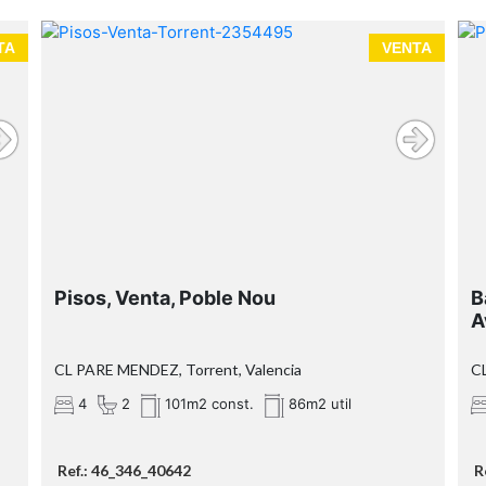
TA
VENTA
Pisos, Venta, Poble Nou
B
A
CL PARE MENDEZ, Torrent, Valencia
CL
4
2
101m2 const.
86m2 util
Ref.: 46_346_40642
R