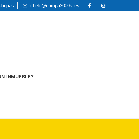
Alaquàs
chelo@europa2000sl.es
UN INMUEBLE?