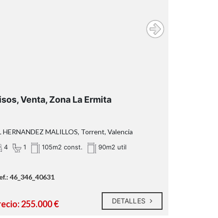
isos, Venta, Zona La Ermita
L HERNANDEZ MALILLOS, Torrent, Valencia
4
1
105m2 const.
90m2 util
ef.: 46_346_40631
DETALLES
recio: 255.000 €