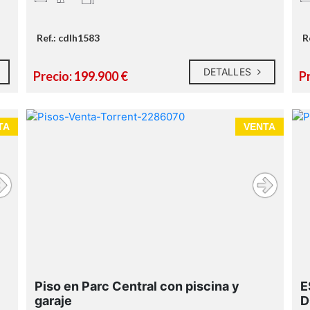
Ref.: cdlh1583
R
DETALLES
Precio: 199.900 €
P
TA
VENTA
Piso en Parc Central con piscina y
E
garaje
D